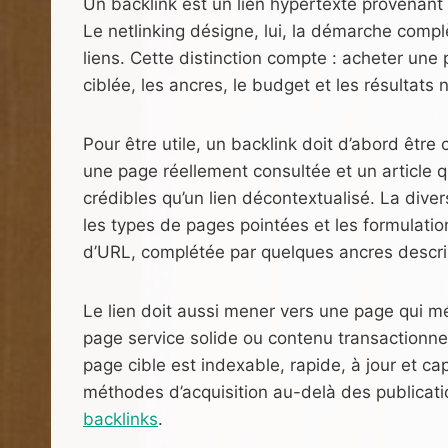
Un backlink est un lien hypertexte provenant d
Le netlinking désigne, lui, la démarche complè
liens. Cette distinction compte : acheter une 
ciblée, les ancres, le budget et les résultats
Pour être utile, un backlink doit d’abord être
une page réellement consultée et un article qu
crédibles qu’un lien décontextualisé. La diver
les types de pages pointées et les formulati
d’URL, complétée par quelques ancres descriptiv
Le lien doit aussi mener vers une page qui mé
page service solide ou contenu transactionne
page cible est indexable, rapide, à jour et cap
méthodes d’acquisition au-delà des publicat
backlinks
.