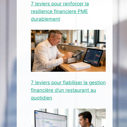
7 leviers pour renforcer la
resilience financiere PME
durablement
7 leviers pour fiabiliser la gestion
financière d’un restaurant au
quotidien