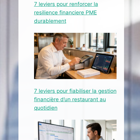
7 leviers pour renforcer la
resilience financiere PME
durablement
7 leviers pour fiabiliser la gestion
financière d’un restaurant au
quotidien