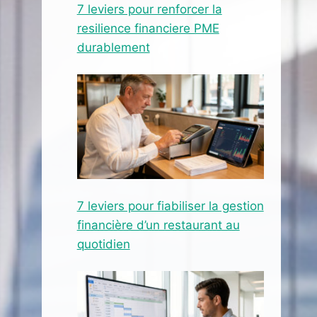
7 leviers pour renforcer la
resilience financiere PME
durablement
7 leviers pour fiabiliser la gestion
financière d’un restaurant au
quotidien