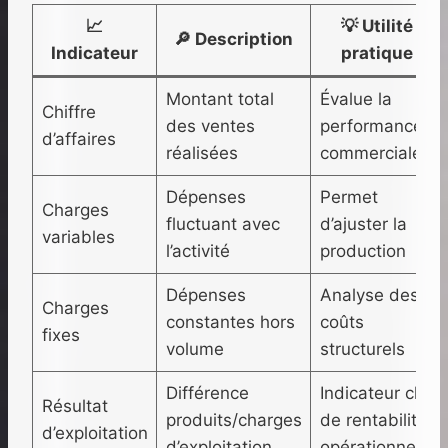
📈
💡 Utilité
🔎 Description
Indicateur
pratique
Montant total
Évalue la
Chiffre
des ventes
performance
d’affaires
réalisées
commerciale
Dépenses
Permet
Charges
fluctuant avec
d’ajuster la
variables
l’activité
production
Dépenses
Analyse des
Charges
constantes hors
coûts
fixes
volume
structurels
Différence
Indicateur clé
Résultat
produits/charges
de rentabilité
d’exploitation
d’exploitation
opérationnelle