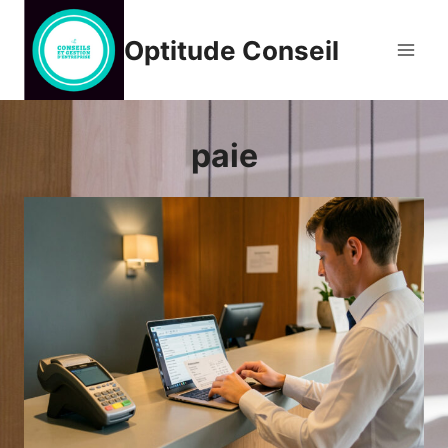
Aller
au
Optitude Conseil
contenu
paie