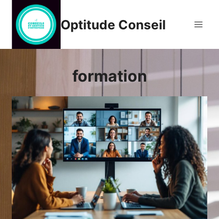
Aller
au
Optitude Conseil
contenu
formation